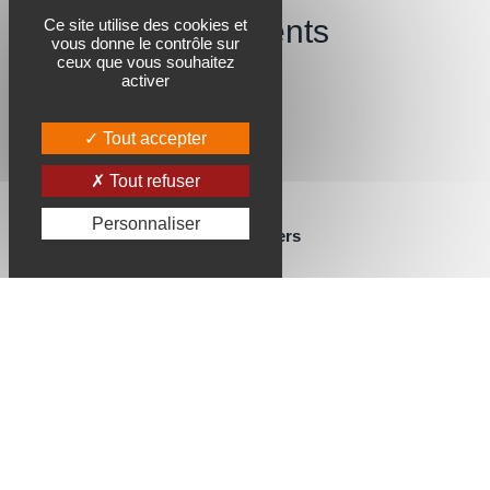
Révélons vos talents
Ce site utilise des cookies et
vous donne le contrôle sur
et votre carrière.
ceux que vous souhaitez
activer
Tout accepter
Tout refuser
Personnaliser
Softec Centre de formation Angers
Chemin du Bocage
49240 Avrillé
Mentions légales
/
CGV