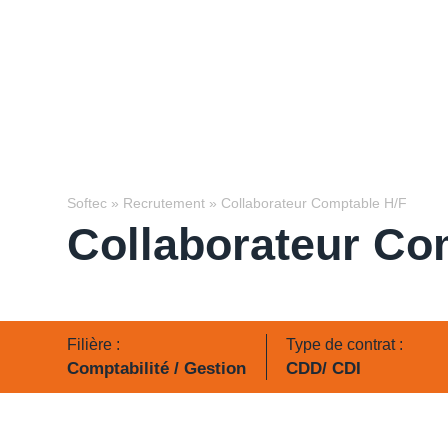
Softec
»
Recrutement
»
Collaborateur Comptable H/F
Collaborateur Co
Filière :
Type de contrat :
Comptabilité / Gestion
CDD/ CDI