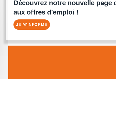
Découvrez notre nouvelle page 
aux offres d'emploi !
JE M'INFORME
Validation des acquis professionnels (V
Les accès par capitalisation
Bilan de compétences CPF