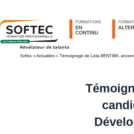
FORMATIONS
FORMAT
EN
ALTE
CONTINU
Softec
»
Actualités
»
Témoignage de Leila BENTIBA, ancie
Témoign
candi
Dével