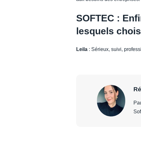
SOFTEC : Enfi
lesquels chois
Leila
: Sérieux, suivi, profes
Ré
Pau
Sof