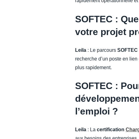
rapidement opérationnelle et
SOFTEC : Quel
votre projet p
Leila
: Le parcours
SOFTEC
recherche d’un poste en lien 
plus rapidement.
SOFTEC : Pour
développement
l’emploi ?
Leila
: La
certification
Charg
aux besoins des entreprises.