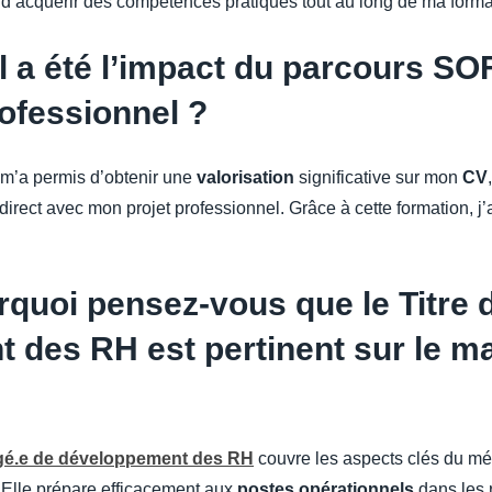
 d’acquérir des compétences pratiques tout au long de ma forma
 a été l’impact du parcours S
rofessionnel ?
m’a permis d’obtenir une
valorisation
significative sur mon
CV
direct avec mon projet professionnel. Grâce à cette formation, j
quoi pensez-vous que le Titre 
 des RH est pertinent sur le m
é.e de développement des RH
couvre les aspects clés du mé
 Elle prépare efficacement aux
postes opérationnels
dans les 