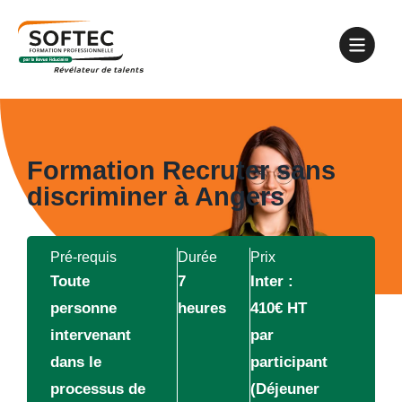
Formation Recruter sans
discriminer à Angers
Pré-requis
Durée
Prix
Toute
7
Inter :
personne
heures
410€ HT
intervenant
par
dans le
participant
processus de
(Déjeuner