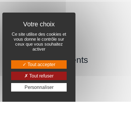
Ce site utilise des cookies et
vous donne le contrôle sur
ceux que vous souhaitez
activer
Révélons vos talents
Tout accepter
et votre carrière.
Tout refuser
Personnaliser
Softec Centre de formation Angers
Chemin du Bocage
49240 Avrillé