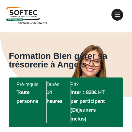
Formation Bien gérer sa
trésorerie à Angers
Pré-requis
Durée
Prix
Toute
14
Inter : 820€ HT
personne
heures
par participant
(Déjeuners
inclus)